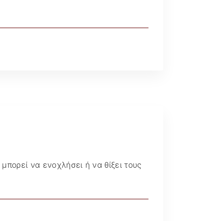
Διάφορα άρθρα @
Ματιά
 μπορεί να ενοχλήσει ή να θίξει τους