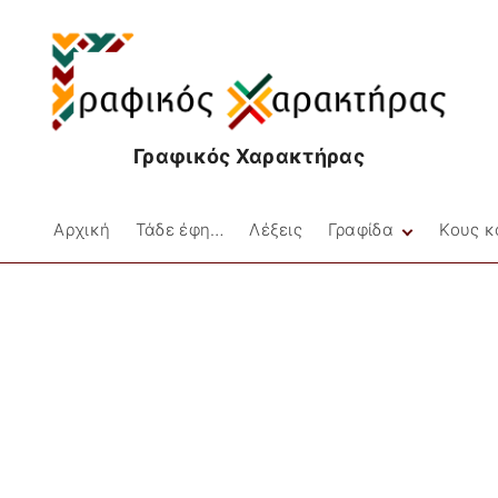
Γραφικός Χαρακτήρας
Αρχική
Τάδε έφη…
Λέξεις
Γραφίδα
Κους κ
Facebookιές
Στιγμές
Μικρές Ιστορίες
Ποίηση