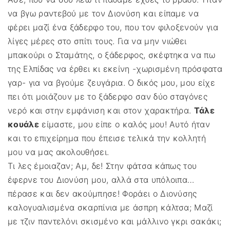
να βγω ραντεβού με τον Διονύση και είπαμε να
φέρει μαζί ένα ξάδερφο του, που τον φιλοξενούν για
λίγες μέρες στο σπίτι τους. Για να μην νιώθει
μπακούρι ο Σταμάτης, ο ξάδερφος, σκέφτηκα να πω
της Ελπίδας να έρθει κι εκείνη -χωρισμένη πρόσφατα
γαρ- για να βγούμε ζευγάρια. Ο δικός μου, μου είχε
πει ότι μοιάζουν με το ξάδερφο σαν δύο σταγόνες
νερό και στην εμφάνιση και στον χαρακτήρα.
Τάλε
κουάλε
είμαστε, μου είπε ο καλός μου! Αυτό ήταν
και το επιχείρημα που έπεισε τελικά την κολλητή
μου να μας ακολουθήσει.
Τι λες έμοιαζαν; Αμ, δε! Στην φάτσα κάπως του
έφερνε του Διονύση μου, αλλά στα υπόλοιπα…
πέρασε και δεν ακούμπησε! Φοράει ο Διονύσης
καλογυαλισμένα σκαρπίνια με άσπρη κάλτσα; Μαζί
με τζιν παντελόνι σκισμένο και μάλλινο γκρι σακάκι;