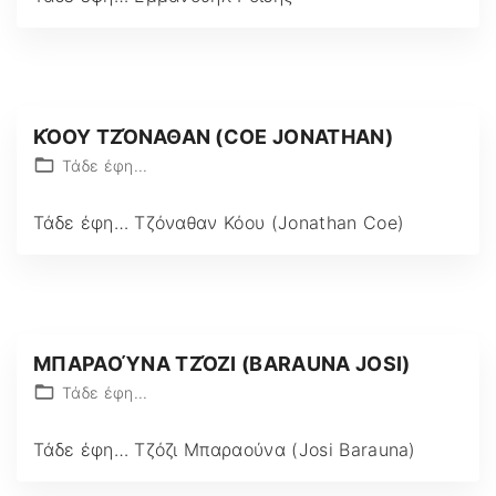
ΚΌΟΥ ΤΖΌΝΑΘΑΝ (COE JONATHAN)
Τάδε έφη...
Τάδε έφη… Τζόναθαν Κόου (Jonathan Coe)
ΜΠΑΡΑΟΎΝΑ ΤΖΌΖΙ (BARAUNA JOSI)
Τάδε έφη...
Τάδε έφη… Τζόζι Μπαραούνα (Josi Barauna)