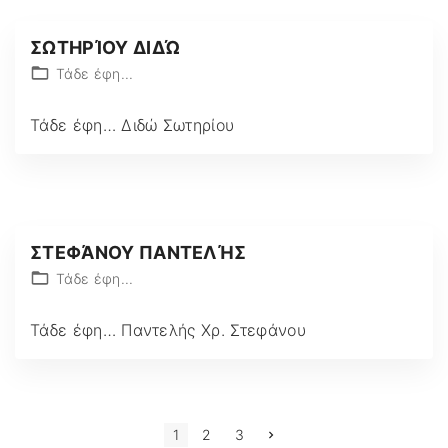
ΣΩΤΗΡΊΟΥ ΔΙΔΏ
Τάδε έφη...
Τάδε έφη… Διδώ Σωτηρίου
ΣΤΕΦΆΝΟΥ ΠΑΝΤΕΛΉΣ
Τάδε έφη...
Τάδε έφη… Παντελής Χρ. Στεφάνου
P
N
1
2
3
e