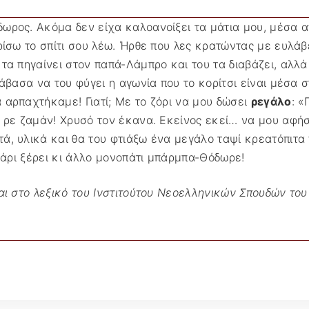
ωρος. Ακόμα δεν είχα καλοανοίξει τα μάτια μου, μέσα απ
ερίσω το σπίτι σου λέω. Ήρθε που λες κρατώντας με ευλ
τα πηγαίνει στον παπά-Λάμπρο και του τα διαβάζει, αλλ
άβασα να του φύγει η αγωνία που το κορίτσι είναι μέσα σ
 αρπαχτήκαμε! Γιατί; Με το ζόρι να μου δώσει
ρεγάλο
: «
, ρε ζαμάν! Χρυσό τον έκανα. Εκείνος εκεί… να μου αφή
, υλικά και θα του φτιάξω ένα μεγάλο ταψί κρεατόπιτα π
ικάρι ξέρει κι άλλο μονοπάτι μπάρμπα-Θόδωρε!
αι στο λεξικό του Ινστιτούτου Νεοελληνικών Σπουδών του