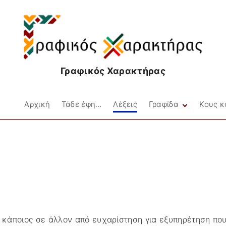
Γραφικός Χαρακτήρας
Αρχική
Τάδε έφη…
Λέξεις
Γραφίδα
Κους κ
Facebookιές
Στιγμές
Μικρές Ιστορίες
Ποίηση
ι κάποιος σε άλλον από ευχαρίστηση για εξυπηρέτηση πο