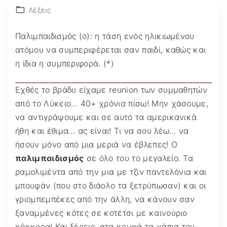
Λέξεις
Παλιμπαιδισμός (ο): η τάση ενός ηλικιωμένου
ατόμου να συμπεριφέρεται σαν παιδί, καθώς και
η ίδια η συμπεριφορά. (*)
Εχθές το βράδυ είχαμε reunion των συμμαθητών
από το Λύκειο… 40+ χρόνια πίσω! Μην χάσουμε,
να αντιγράψουμε και σε αυτό τα αμερικανικά
ήθη και έθιμα… ας είναι! Τι να σου λέω… να
ήσουν μόνο από μια μεριά να έβλεπες! Ο
παλιμπαιδισμός
σε όλο του το μεγαλείο. Τα
ραμολιμέντα από την μια με τζιν παντελόνια και
μπουφάν (που στο διάολο τα ξετρύπωσαν) και οι
γριομπεμπέκες από την άλλη, να κάνουν σαν
ξαναμμένες κότες σε κοτέτσι με καινούριο
κόκκορα! Και ξέρεις, στα κρυφά τα χάπια του