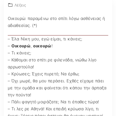
Λέξεις
Οικουρώ: παραμένω στο σπίτι λόγω ασθένειας ή
αδιαθεσίας. (*)
– Έλα Νίκη μου, εγώ είμαι, τι κάνεις;
–
Οικουρώ
,
οικουρώ
!
– Τι κάνεις;
– Κάθομαι στο σπίτι ρε φιλενάδα, νιώθω λίγο
αρρωστούλα!
– Κρύωσες; Έχεις πυρετό; Να έρθω;
– Όχι μωρέ, θα μου περάσει. Εχθές είχαμε πάει
με την ομάδα και φαίνεται ότι κάπου την άρπαξα
την πούντα!
– Πάλι φαγητό μοιράζατε; Να τι έπαθες τώρα!
– Τι λες ρε Αθηνά! Και επειδή κρύωσα λίγο, τι
έγινε; Ξέρεις πόσοι άστεγοι θα έμεναν νηστικοί,