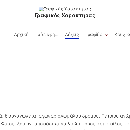
Γραφικός Χαρακτήρας
Αρχική
Τάδε έφη…
Λέξεις
Γραφίδα
Κους κ
Facebookιές
Στιγμές
Μικρές Ιστορίες
Ποίηση
ιά, διοργανώνεται αγώνας ανωμάλου δρόμου. Τέτοιος ανώμ
 Φέτος, λοιπόν, αποφάσισε να λάβει μέρος και ο φίλος μ