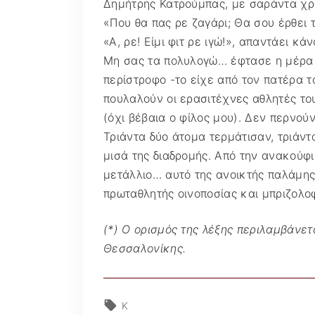
Δημήτρης Κατρούμπας, με σαράντα χρ
«Που θα πας ρε ζαγάρι; Θα σου έρθει 
«Α, ρε! Είμι φιτ ρε ιγώ!», απαντάει κά
Μη σας τα πολυλογώ… έφτασε η μέρα τ
περίστροφο -το είχε από τον πατέρα τ
πουλαλούν οι ερασιτέχνες αθλητές το
(όχι βέβαια ο φίλος μου). Δεν περνού
Τριάντα δύο άτομα τερμάτισαν, τριάντ
μισά της διαδρομής. Από την ανακούφι
μετάλλιο… αυτό της ανοικτής παλάμης
πρωταθλητής οινοποσίας και μπριζολοφα
(*) Ο ορισμός της λέξης περιλαμβάνετ
Θεσσαλονίκης.
Κ