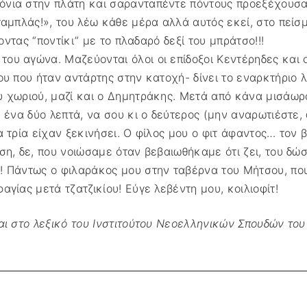
όνια στην πλάτη και σαρανταπέντε πόντους προεξέχουσα 
ταμπλάς!», του λέω κάθε μέρα αλλά αυτός εκεί, στο πείσ
νοντας “ποντίκι” με το πλαδαρό δεξί του μπράτσο!!!
ου αγώνα. Μαζεύονται όλοι οι επίδοξοι Κεντέρηδες και
ου που ήταν αντάρτης στην κατοχή- δίνει το εναρκτήριο 
υ χωριού, μαζί και ο Δημητράκης. Μετά από κάνα μισάωρ
ν ένα δύο λεπτά, να σου κι ο δεύτερος (μην αναρωτιέστε,
α τρία είχαν ξεκινήσει. Ο φίλος μου ο φιτ άφαντος… τον
ση, δε, που νοιώσαμε όταν βεβαιωθήκαμε ότι ζει, του δώ
! Πάντως ο φιλαράκος μου στην ταβέρνα του Μήτσου, πο
γίας μετά τζατζικίου! Εύγε λεβέντη μου, κοιλιοφίτ!
αι στο λεξικό του Ινστιτούτου Νεοελληνικών Σπουδών του