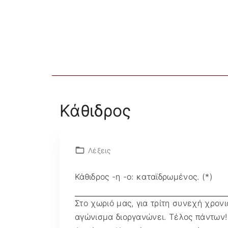
S
k
i
p
t
o
c
o
Κάθιδρος
n
t
e
Λέξεις
n
t
Κάθιδρος -η -ο: καταϊδρωμένος. (*)
Στο χωριό μας, για τρίτη συνεχή χρον
αγώνισμα διοργανώνει. Τέλος πάντων!