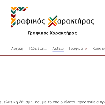
Γραφικός Χαρακτήρας
Αρχική
Τάδε έφη…
Λέξεις
Γραφίδα
Κους κ
Facebookιές
Στιγμές
Μικρές Ιστορίες
Ποίηση
ει ελκτική δύναμη, και με το οποίο γίνεται προσπάθεια π