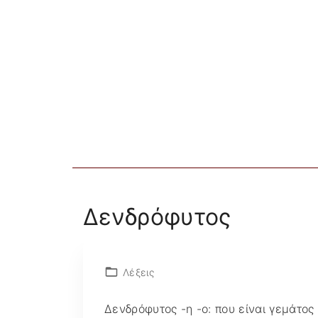
S
k
i
p
t
o
c
o
n
t
e
Δενδρόφυτος
n
t
Λέξεις
Δενδρόφυτος -η -ο: που είναι γεμάτος 