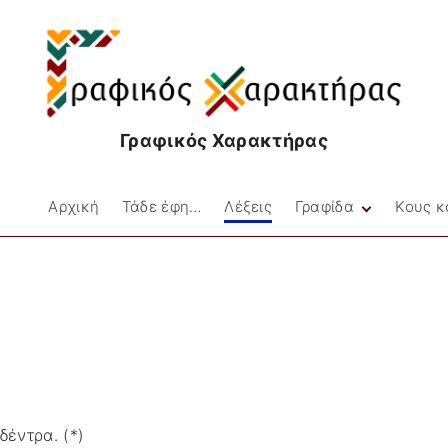
Γραφικός Χαρακτήρας
Αρχική
Τάδε έφη…
Λέξεις
Γραφίδα
Κους κ
Facebookιές
Στιγμές
Μικρές Ιστορίες
Ποίηση
δέντρα. (*)