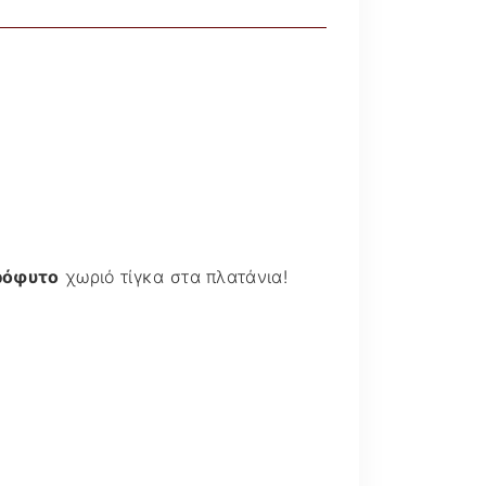
Διάφορα άρθρα @
Ματιά
ρόφυτο
χωριό τίγκα στα πλατάνια!