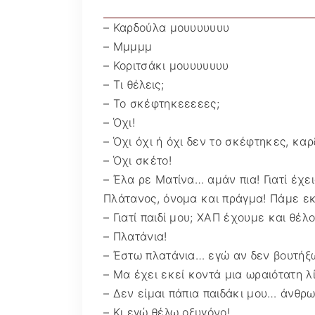
– Καρδούλα μουυυυυυυ
– Μμμμμ
– Κοριτσάκι μουυυυυυυ
– Τι θέλεις;
– Το σκέφτηκεεεεες;
– Όχι!
– Όχι όχι ή όχι δεν το σκέφτηκες, κα
– Όχι σκέτο!
– Έλα ρε Ματίνα… αμάν πια! Γιατί έχε
Πλάτανος, όνομα και πράγμα! Πάμε εκ
– Γιατί παιδί μου; ΧΑΠ έχουμε και θέ
– Πλατάνια!
– Έστω πλατάνια… εγώ αν δεν βουτήξ
– Μα έχει εκεί κοντά μια ωραιότατη λί
– Δεν είμαι πάπια παιδάκι μου… άνθρω
– Κι εγώ θέλω οξυγόνο!