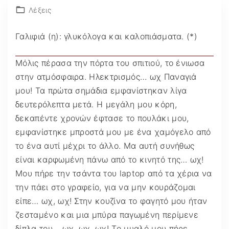
Λέξεις
Γαλιφιά (η): γλυκόλογα και καλοπιάσματα. (*)
Μόλις πέρασα την πόρτα του σπιτιού, το ένιωσα
στην ατμόσφαιρα. Ηλεκτρισμός… ωχ Παναγιά
μου! Τα πρώτα σημάδια εμφανίστηκαν λίγα
δευτερόλεπτα μετά. Η μεγάλη μου κόρη,
δεκαπέντε χρονών έφτασε το πουλάκι μου,
εμφανίστηκε μπροστά μου με ένα χαμόγελο από
το ένα αυτί μέχρι το άλλο. Μα αυτή συνήθως
είναι καρφωμένη πάνω από το κινητό της… ωχ!
Μου πήρε την τσάντα του laptop από τα χέρια να
την πάει στο γραφείο, για να μην κουράζομαι
είπε… ωχ, ωχ! Στην κουζίνα το φαγητό μου ήταν
ζεσταμένο και μια μπύρα παγωμένη περίμενε
δίπλα του… ωχ, ωχ, ωχ! Το μυαλό μου πήρε