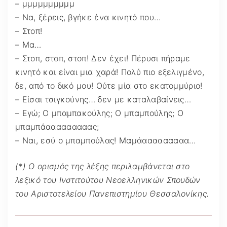
– μμμμμμμμμμ
– Να, ξέρεις, βγήκε ένα κινητό που…
– Στοπ!
– Μα…
– Στοπ, στοπ, στοπ! Δεν έχει! Πέρυσι πήραμε
κινητό και είναι μια χαρά! Πολύ πιο εξελιγμένο,
δε, από το δικό μου! Ούτε μία στο εκατομμύριο!
– Είσαι τσιγκούνης… δεν με καταλαβαίνεις…
– Εγώ; Ο μπαμπακούλης; Ο μπαμπούλης; Ο
μπαμπάααααααααας;
– Ναι, εσύ ο μπαμπούλας! Μαμάααααααααα…
(*) Ο ορισμός της λέξης περιλαμβάνεται στο
λεξικό του Ινστιτούτου Νεοελληνικών Σπουδών
του Αριστοτελείου Πανεπιστημίου Θεσσαλονίκης.