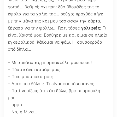
φωτιά… βαθμοί; όχι πριν δύο βδομάδες της τα
έψαλα για τα χάλια της… ρούχα; προχθές πήγε
με την μάνα της και μου τσάκισαν την κάρτα,
ξέχασα να την ψάλλω… Γιατί τόσες
γαλιφιές
; Τι
είναι Χριστέ μου; Βοήθησε με και είμαι σε ηλικία
εγκεφαλικού! Κάθομαι να φάω. Η σουσουράδα
από δίπλα…
– Μπαμπάαααα, μπαμπακούλη μουυυυυυ!
– Πόσο κάνει καμάρι μου;
– Ποιο μπαμπάκα μου;
– Αυτό που θέλεις. Τι είναι και πόσο κάνει;
– Γιατί νομίζεις ότι κάτι θέλω, βρε μπαμπούλη
μου;
– μμμμ
– Να, η Μίνα…