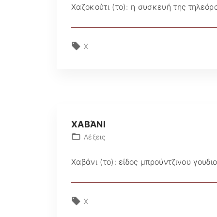
Χαζοκούτι (το): η συσκευή της τηλεό
Χ
ΧΑΒΆΝΙ
Λέξεις
Χαβάνι (το): είδος μπρούντζινου γουδ
Χ