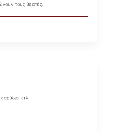
ώνουν τους θεατές.
Διάφορα άρθρα @
Ματιά
 καρύδια κτλ.