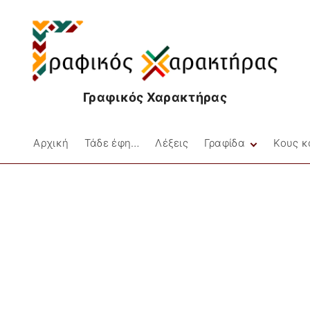
Γραφικός Χαρακτήρας
Αρχική
Τάδε έφη…
Λέξεις
Γραφίδα
Κους κ
Facebookιές
Στιγμές
Μικρές Ιστορίες
Ποίηση