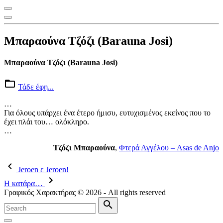
Μπαραούνα Τζόζι (Barauna Josi)
Μπαραούνα Τζόζι (Barauna Josi)
Τάδε έφη...
…
Για όλους υπάρχει ένα έτερο ήμισυ, ευτυχισμένος εκείνος που το
έχει πλάι του… ολόκληρο.
…
Τζόζι Μπαραούνα
,
Φτερά Αγγέλου – Asas de Anjo
Jeroen ε Jeroen!
Η κατάρα…
Γραφικός Χαρακτήρας ©
2026
- All rights reserved
Search
for:
Search
Go