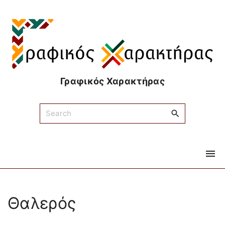
S
k
i
p
t
o
Γραφικός Χαρακτήρας
c
o
S
n
e
t
a
e
r
n
c
t
h
f
o
Θαλερός
r
: