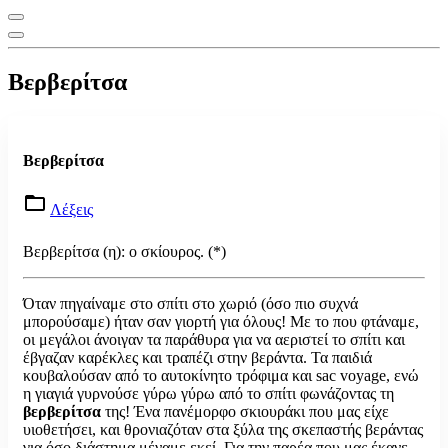
Βερβερίτσα
Βερβερίτσα
Λέξεις
Βερβερίτσα (η): ο σκίουρος. (*)
Όταν πηγαίναμε στο σπίτι στο χωριό (όσο πιο συχνά
μπορούσαμε) ήταν σαν γιορτή για όλους! Με το που φτάναμε,
οι μεγάλοι άνοιγαν τα παράθυρα για να αεριστεί το σπίτι και
έβγαζαν καρέκλες και τραπέζι στην βεράντα. Τα παιδιά
κουβαλούσαν από το αυτοκίνητο τρόφιμα και sac voyage, ενώ
η γιαγιά γυρνούσε γύρω γύρω από το σπίτι φωνάζοντας τη
βερβερίτσα
της! Ένα πανέμορφο σκιουράκι που μας είχε
υιοθετήσει, και θρονιαζόταν στα ξύλα της σκεπαστής βεράντας
για όσο διάστημα μέναμε εκεί. Για την παρέα που μας έκανε