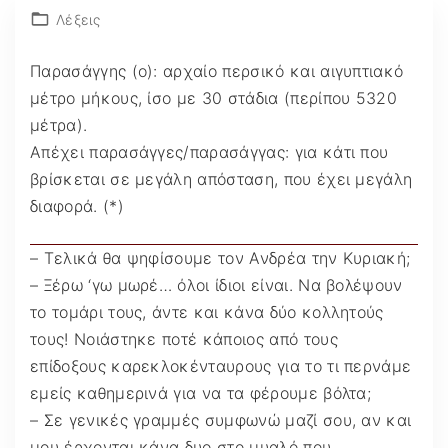
Λέξεις
Παρασάγγης (ο): αρχαίο περσικό και αιγυπτιακό
μέτρο μήκους, ίσο με 30 στάδια (περίπου 5320
μέτρα).
Απέχει παρασάγγες/παρασάγγας: για κάτι που
βρίσκεται σε μεγάλη απόσταση, που έχει μεγάλη
διαφορά. (*)
– Τελικά θα ψηφίσουμε τον Ανδρέα την Κυριακή;
– Ξέρω ‘γω μωρέ… όλοι ίδιοι είναι. Να βολέψουν
το τομάρι τους, άντε και κάνα δύο κολλητούς
τους! Νοιάστηκε ποτέ κάποιος από τους
επίδοξους καρεκλοκένταυρους για το τι περνάμε
εμείς καθημερινά για να τα φέρουμε βόλτα;
– Σε γενικές γραμμές συμφωνώ μαζί σου, αν και
μου έρχονται κάνα δυο στο μυαλό που