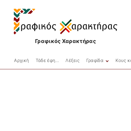
Γραφικός Χαρακτήρας
Αρχική
Τάδε έφη…
Λέξεις
Γραφίδα
Κους κ
Facebookιές
Στιγμές
Μικρές Ιστορίες
Ποίηση